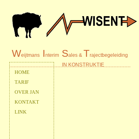
W
I
S
T
eijtmans
nterim
ales &
rajectbegeleiding
IN KONSTRUKTIE
HOME
TARIF
OVER JAN
KONTAKT
LINK